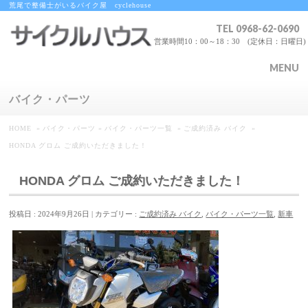
荒尾で整備士がいるバイク屋 cyclehouse
TEL
0968-62-0690
営業時間10：00～18：30 (定休日：日曜日)
MENU
バイク・パーツ
HOME
»
バイク・パーツ
»
バイク・パーツ一覧
»
ご成約済み バイク
»
HONDA グロム ご成約いただきました！
HONDA グロム ご成約いただきました！
投稿日 : 2024年9月26日
カテゴリー :
ご成約済み バイク
,
バイク・パーツ一覧
,
新車