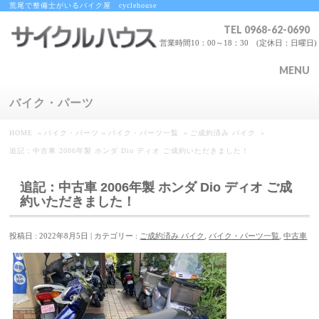
荒尾で整備士がいるバイク屋 cyclehouse
TEL
0968-62-0690
営業時間10：00～18：30 (定休日：日曜日)
MENU
バイク・パーツ
HOME
»
バイク・パーツ
»
バイク・パーツ一覧
»
ご成約済み バイク
»
追記：中古車 2006年製 ホンダ Dio ディオ ご成約いただきました！
追記：中古車 2006年製 ホンダ Dio ディオ ご成
約いただきました！
投稿日 : 2022年8月5日
カテゴリー :
ご成約済み バイク
,
バイク・パーツ一覧
,
中古車