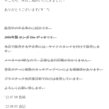
※こちら、本日ご成約いただきました！
ありがとうございます(´∀｀*)
販売中の中古車のご紹介です。
2006年製 ホンダ Dio ディオ
です。
当店で販売する中古車には、サイドスタンドを付けて販売しま
す。
メーターが4桁なので、正確な走行距離が分かりません。
塗装ボディに複数のタッチアップペンによる補修跡があります。
プラスチック光沢復活材で白けは改善しています。
よろしくお願い致します。
‘22.07.08 投稿
‘22.08.05 追記