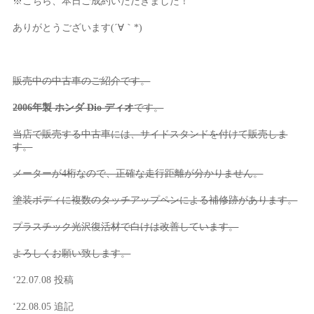
※こちら、本日ご成約いただきました！
ありがとうございます(´∀｀*)
販売中の中古車のご紹介です。
2006年製 ホンダ Dio ディオ
です。
当店で販売する中古車には、サイドスタンドを付けて販売しま
す。
メーターが4桁なので、正確な走行距離が分かりません。
塗装ボディに複数のタッチアップペンによる補修跡があります。
プラスチック光沢復活材で白けは改善しています。
よろしくお願い致します。
‘22.07.08 投稿
‘22.08.05 追記