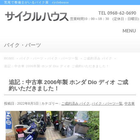
荒尾で整備士がいるバイク屋 cyclehouse
TEL
0968-62-0690
営業時間10：00～18：30 (定休日：日曜日)
MENU
バイク・パーツ
HOME
»
バイク・パーツ
»
バイク・パーツ一覧
»
ご成約済み バイク
»
追記：中古車 2006年製 ホンダ Dio ディオ ご成約いただきました！
追記：中古車 2006年製 ホンダ Dio ディオ ご成
約いただきました！
投稿日 : 2022年8月5日
カテゴリー :
ご成約済み バイク
,
バイク・パーツ一覧
,
中古車